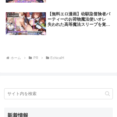
w
【無料エロ漫画】幼馴染冒険者パ
EchicalH
ーティーのお荷物魔法使いオレ
失われた高等魔法スリープを覚え
て皆にようやく恩返し！と思った
けど性欲を抑えきれずパーティー
メンバーの眠姦孕ませレ◯プに使
ってしまう
ホーム
PR
EchicalH
新着情報