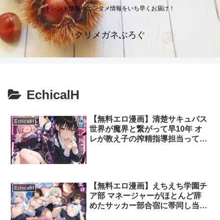
トレンド情報やエンタメ情報をいち早くお届け！
クリメガネぶろぐ
EchicalH
【無料エロ漫画】清楚サキュバス
EchicalH
世界が魔界と繋がって早10年 オ
レが教え子の搾精指導担当ってマ
ジ？
【無料エロ漫画】えちえち学園チ
EchicalH
ア部 マネージャーがほとんど辞
めたサッカー部合宿に帯同し当然
のごとく性処理させられてしまう