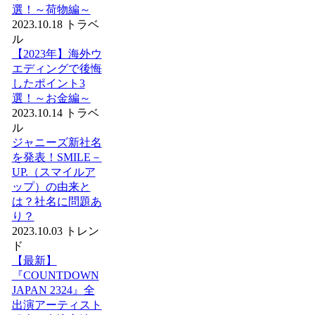
選！～荷物編～
2023.10.18
トラベ
ル
【2023年】海外ウ
エディングで後悔
したポイント3
選！～お金編～
2023.10.14
トラベ
ル
ジャニーズ新社名
を発表！SMILE－
UP.（スマイルア
ップ）の由来と
は？社名に問題あ
り？
2023.10.03
トレン
ド
【最新】
『COUNTDOWN
JAPAN 2324』全
出演アーティスト