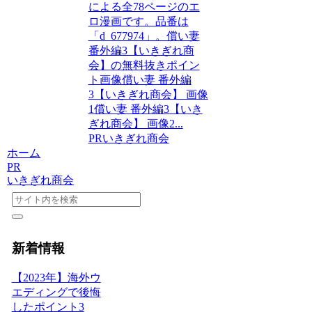
による全78ページのエ
ロ漫画です。品番は
「d_677974」。償い妻
番外編3【いきぎれ商
会】の無料抜きポイン
ト画像償い妻 番外編
3【いきぎれ商会】 画像
1償い妻 番外編3【いき
ぎれ商会】 画像2...
PR
いきぎれ商会
ホーム
PR
いきぎれ商会
新着情報
【2023年】海外ウ
エディングで後悔
したポイント3