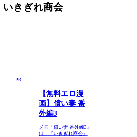
いきぎれ商会
PR
【無料エロ漫
画】償い妻 番
外編3
メモ『償い妻 番外編3』
は、『いきぎれ商会』