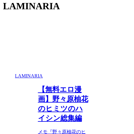
LAMINARIA
LAMINARIA
【無料エロ漫
画】野々原柚花
のヒミツのハ
イシン総集編
メモ『野々原柚花のヒ