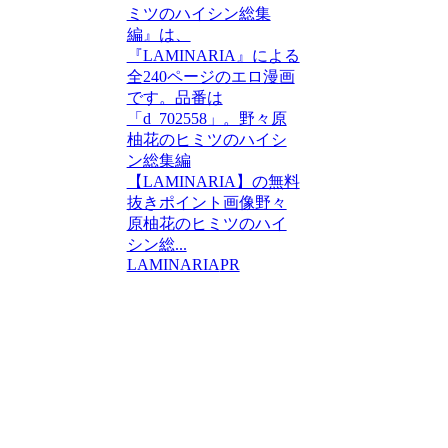
ミツのハイシン総集
編』は、
『LAMINARIA』による
全240ページのエロ漫画
です。品番は
「d_702558」。野々原
柚花のヒミツのハイシ
ン総集編
【LAMINARIA】の無料
抜きポイント画像野々
原柚花のヒミツのハイ
シン総...
LAMINARIA
PR