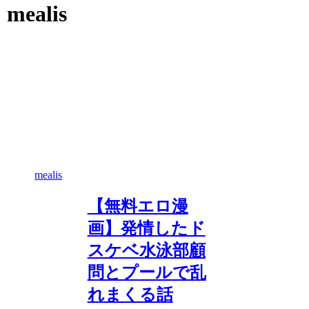
mealis
mealis
【無料エロ漫
画】発情したド
スケベ水泳部顧
問とプールで乱
れまくる話