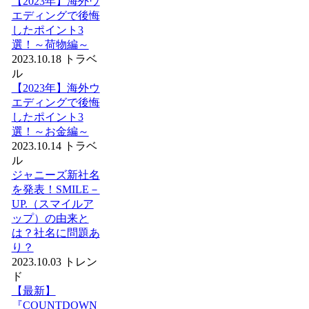
【2023年】海外ウ
エディングで後悔
したポイント3
選！～荷物編～
2023.10.18
トラベ
ル
【2023年】海外ウ
エディングで後悔
したポイント3
選！～お金編～
2023.10.14
トラベ
ル
ジャニーズ新社名
を発表！SMILE－
UP.（スマイルア
ップ）の由来と
は？社名に問題あ
り？
2023.10.03
トレン
ド
【最新】
『COUNTDOWN