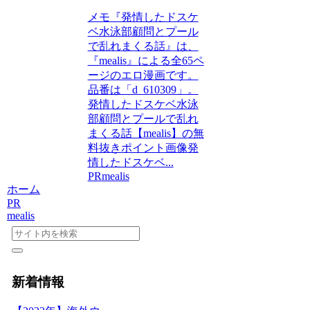
メモ『発情したドスケ
ベ水泳部顧問とプール
で乱れまくる話』は、
『mealis』による全65ペ
ージのエロ漫画です。
品番は「d_610309」。
発情したドスケベ水泳
部顧問とプールで乱れ
まくる話【mealis】の無
料抜きポイント画像発
情したドスケベ...
PR
mealis
ホーム
PR
mealis
新着情報