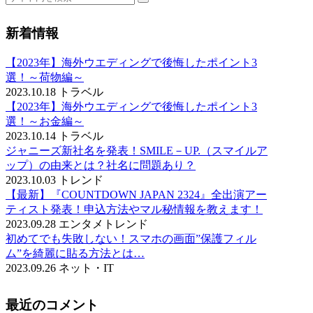
新着情報
【2023年】海外ウエディングで後悔したポイント3
選！～荷物編～
2023.10.18
トラベル
【2023年】海外ウエディングで後悔したポイント3
選！～お金編～
2023.10.14
トラベル
ジャニーズ新社名を発表！SMILE－UP.（スマイルア
ップ）の由来とは？社名に問題あり？
2023.10.03
トレンド
【最新】『COUNTDOWN JAPAN 2324』全出演アー
ティスト発表！申込方法やマル秘情報を教えます！
2023.09.28
エンタメ
トレンド
初めてでも失敗しない！スマホの画面”保護フィル
ム”を綺麗に貼る方法とは…
2023.09.26
ネット・IT
最近のコメント