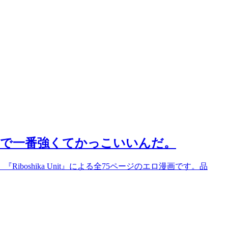
界で一番強くてかっこいいんだ。
oshika Unit』による全75ページのエロ漫画です。品