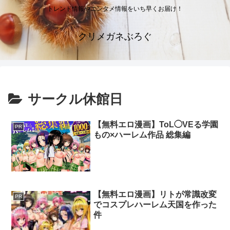
トレンド情報やエンタメ情報をいち早くお届け！
クリメガネぶろぐ
サークル休館日
【無料エロ漫画】ToL◯VEる学園
PR
もの×ハーレム作品 総集編
【無料エロ漫画】リトが常識改変
PR
でコスプレハーレム天国を作った
件