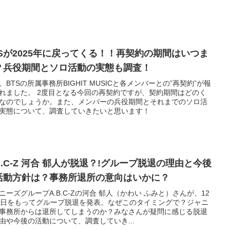
TSが2025年に戻ってくる！！再契約の期間はいつま
？兵役期間とソロ活動の実態も調査！
、BTSの所属事務所BIGHIT MUSICと各メンバーとの”再契約”が報
れました。 2度目となる今回の再契約ですが、契約期間はどのく
なのでしょうか。また、メンバーの兵役期間とそれまでのソロ活
実態について、調査していきたいと思います！
B.C-Z 河合 郁人が脱退？!グループ脱退の理由と今後
活動方針は？事務所退所の意向はいかに？
ニーズグループA.B.C-Zの河合 郁人（かわい ふみと）さんが、12
1日をもってグループ脱退を発表。なぜこのタイミングで？ジャニ
事務所からは退所してしまうのか？みなさんが疑問に感じる脱退
由や今後の活動について、調査していき...