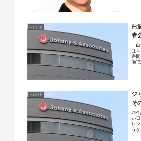
白
トレンド
者
「白
は耳
害問
瀬"
ジ
トレンド
そ
昨今
い日
レン
うか
速調