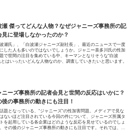
波瀬 傑ってどんな人物？なぜジャニーズ事務所の記
会見に登場しなかったのか？
波瀬氏」、「白波瀬ジャニーズ副社長」、最近のニュースで一度
にした人も多いのではないでしょうか。ジャニー喜多川氏の性加
題で世間の注目を集めている中、キーマンとなりそうな"白波
氏とはいったいどんな人物なのか、調査していきたいと思います。
ャニーズ事務所の記者会見と世間の反応はいかに？
の後の事務所の動きにも注目！
話題となっている、”ジャニーズ”の性加害問題。メディアで見な
はないほど注目されている今回の件について、ジャニーズ所属タ
トを起用している各企業はどのような反応を見せているのでしょ
。その後のジャニーズ事務所の動きにも注目です。それでは、早
査していきたいと思います！