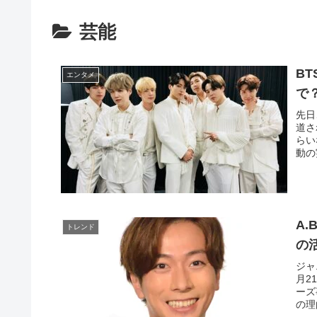
芸能
B
エンタメ
で
先日
道さ
らい
動の
A.
トレンド
の
ジャ
月2
ーズ
の理