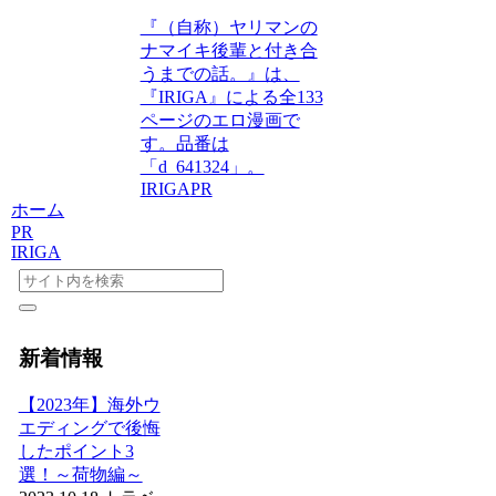
『（自称）ヤリマンの
ナマイキ後輩と付き合
うまでの話。』は、
『IRIGA』による全133
ページのエロ漫画で
す。品番は
「d_641324」。
IRIGA
PR
ホーム
PR
IRIGA
新着情報
【2023年】海外ウ
エディングで後悔
したポイント3
選！～荷物編～