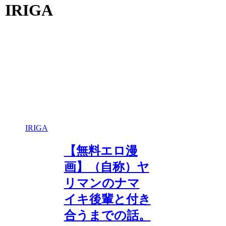
IRIGA
IRIGA
【無料エロ漫
画】（自称）ヤ
リマンのナマ
イキ後輩と付き
合うまでの話。