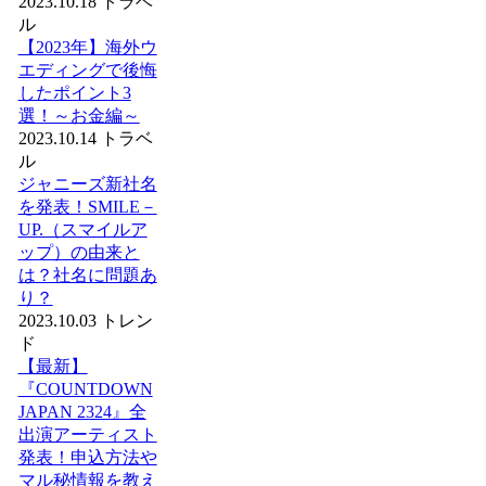
2023.10.18
トラベ
ル
【2023年】海外ウ
エディングで後悔
したポイント3
選！～お金編～
2023.10.14
トラベ
ル
ジャニーズ新社名
を発表！SMILE－
UP.（スマイルア
ップ）の由来と
は？社名に問題あ
り？
2023.10.03
トレン
ド
【最新】
『COUNTDOWN
JAPAN 2324』全
出演アーティスト
発表！申込方法や
マル秘情報を教え