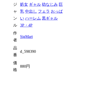
ジ
処女
ギャル
幼なじみ
巨
ャ
乳
中出し
フェラ
おっぱ
ン
い
ハーレム
黒ギャル
ル
3P・4P
作
SigMart
者
品
d_598390
番
価
880円
格