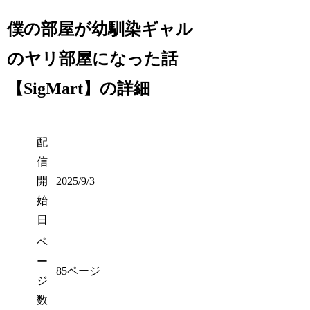
僕の部屋が幼馴染ギャル
のヤリ部屋になった話
【SigMart】の詳細
配
信
開
2025/9/3
始
日
ペ
ー
85ページ
ジ
数