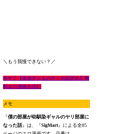
＼もう我慢できない？／
今すぐ【友達ぎゃるのチンポ品定め】無
料エロ漫画を読む
メモ
『
僕の部屋が幼馴染ギャルのヤリ部屋に
なった話
』は、『
SigMart
』による全85
ページのエロ漫画です。品番は