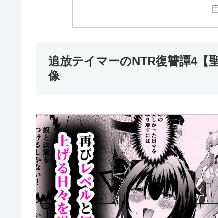
追放テイマーのNTR復讐譚4【
像