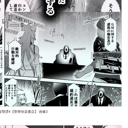
復讐譚4【聖華快楽書店】
画像3