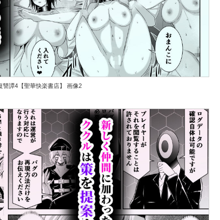
復讐譚4【聖華快楽書店】
画像2