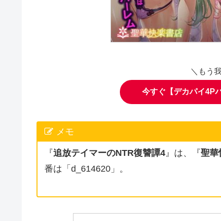
＼もう
今すぐ【デカパイ4P
メモ
『
追放テイマーのNTR復讐譚4
』は、『
聖華
番は「d_614620」。