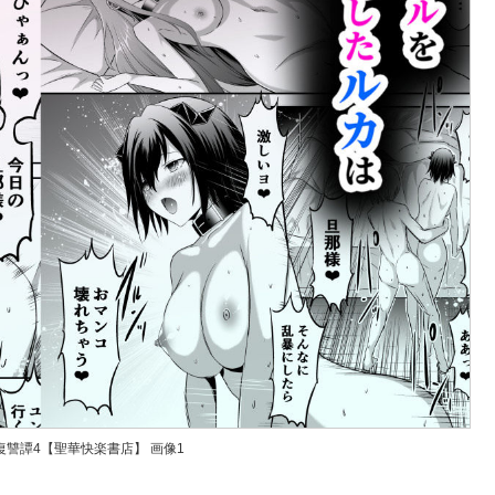
復讐譚4【聖華快楽書店】 画像1