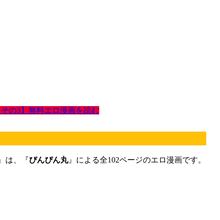
 その3】無料エロ漫画を読む
』は、『
ぴんぴん丸
』による全102ページのエロ漫画です。