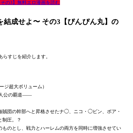
 その3】無料エロ漫画を読む
を結成せよ〜 その3【ぴんぴん丸】の
のあらすじを紹介します。
ページ超大ボリューム）
主人公の覇道――
海賊団の幹部へと昇格させたナ◯、ニコ・◯ビン、ボア・
と制圧。？
のものとし、戦力とハーレムの両方を同時に増強させてい