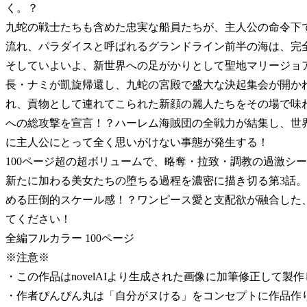
く。？
九蛇の戦士たちも含めた忠実な船員たちが、主人公の命令下
流れ、パラダイスと呼ばれるグランドライン前半の海は、完
そしていよいよ、新世界への足がかりとして聖地マリージョ
長・ナミが凱旋帰還し、九蛇の宮殿で盛大な決起集会が開か
れ、貢物として連れてこられた新顔の麗人たちをその場で味
への総攻撃を宣言！？ハーレム海賊団の全戦力が結集し、世
に主人公にとって全く思いがけない事態が発生する！
100ページ超の超ボリュームで、略奪・拉致・調教の過激シ
新たに加わる美女たちの堕ちる過程を濃密に描き切る第3話
める圧倒的スケール感！？ワンピース愛と支配欲が融合した
てください！
全編フルカラー 100ページ
※注意※
・この作品はnovelAIより生成された画像に加筆修正して製
・作者ぴんぴん丸は「自分がヌける」をコンセプトに作品作