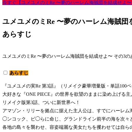
今すぐ【ユメユメのミRe 〜夢のハーレム海賊団を結成せよ〜
ユメユメのミRe 〜夢のハーレム海賊団
あらすじ
ユメユメのミRe 〜夢のハーレム海賊団を結成せよ〜 その3
あらすじ
『ユメユメの実Re 第3話』（リメイク豪華増量版・単話100
大好きな『ONE PIECE』の世界を欲望のままに染め上げる
リメイク版第3話、ついに新世界へ！
アマゾン・リリーを拠点に据えた主人公は、すでにハーレム
◯ンコック、ビ◯らに命じ、グランドライン前半の海を次々
各地の島々を襲わせ、容姿端麗な美女たちを攫わせては自ら