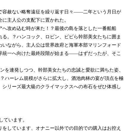
で容赦ない略奪遠征を繰り返す日々――二年という月日が
全に主人公の支配下に置かれた。
アへ攻め込む時が来た！？最後の島を落とした一番船船
れる。？ハンコック、ロビン、ビビら幹部美女たちに囲ま
わいながら、主人公は世界政府と海軍本部マリンフォード
界統一へ向けた最終段階が始まる――はずだったが、そこ
ーンを連発しつつ、幹部美女たちの忠誠と愛欲に満ちた姿、
。？ハーレム規模がさらに拡大し、酒池肉林の宴が頂点を極
、シリーズ最大級のクライマックスへの布石をぜひ体感し
作しています。
りをしています、オナニー以外での目的での購入はお控え