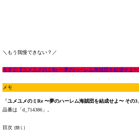
＼もう我慢できない？／
今すぐ【ユメユメのミRe 〜夢のハーレム海賊団を結成せよ〜
メモ
『
ユメユメのミRe 〜夢のハーレム海賊団を結成せよ〜 その3
品番は「d_714386」。
目次