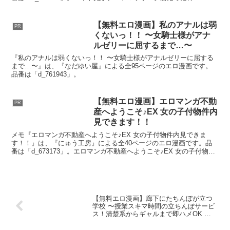
問マッサージ無双編【にゅう工房】の無料抜き...
【無料エロ漫画】私のアナルは弱
PR
くないっ！！ 〜女騎士様がアナ
ルゼリーに屈するまで…〜
『私のアナルは弱くないっ！！ 〜女騎士様がアナルゼリーに屈する
まで…〜』は、『なだゆい屋』による全95ページのエロ漫画です。
品番は「d_761943」。
【無料エロ漫画】エロマンガ不動
PR
産へようこそ♪EX 女の子付物件内
見できます！！
メモ『エロマンガ不動産へようこそ♪EX 女の子付物件内見できま
す！！』は、『にゅう工房』による全40ページのエロ漫画です。品
番は「d_673173」。エロマンガ不動産へようこそ♪EX 女の子付物件
内見できます！！【にゅう工房】の無料抜きポイ...
【無料エロ漫画】廊下にたちんぼが立つ
学校 〜授業スキマ時間の立ちんぼサービ
ス！清楚系からギャルまで即ハメOK 授
業ベル鳴るまでイキまくり！