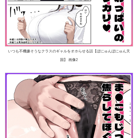
いつも不機嫌そうなクラスのギャルをオホらせる話【ぼにゅんぼにゅん天
国】 画像2