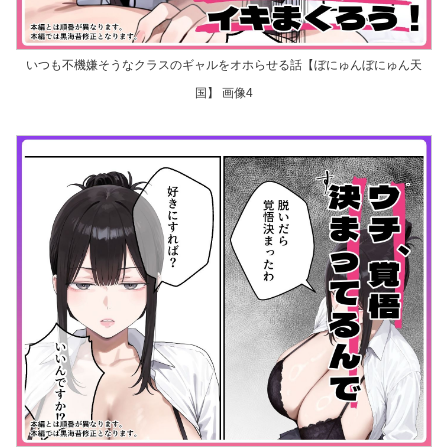
いつも不機嫌そうなクラスのギャルをオホらせる話【ぼにゅんぼにゅん天
国】 画像4