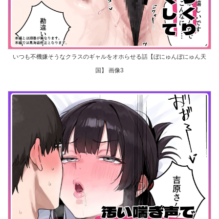
いつも不機嫌そうなクラスのギャルをオホらせる話【ぼにゅんぼにゅん天
国】 画像3