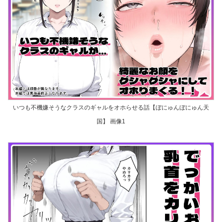
いつも不機嫌そうなクラスのギャルをオホらせる話【ぼにゅんぼにゅん天
国】 画像1