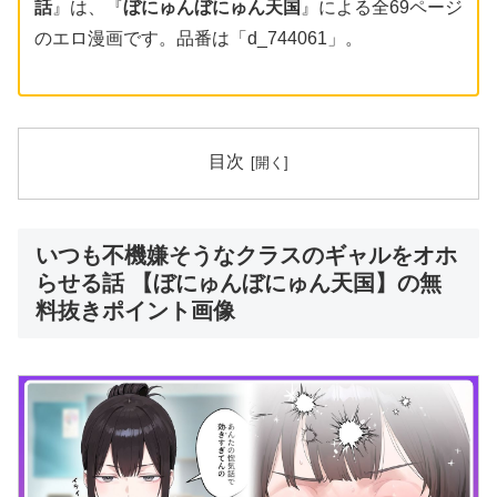
話
』は、『
ぼにゅんぼにゅん天国
』による全69ページ
のエロ漫画です。品番は「d_744061」。
目次
いつも不機嫌そうなクラスのギャルをオホ
らせる話 【ぼにゅんぼにゅん天国】の無
料抜きポイント画像