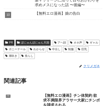
薬マッサージに沼って自らおかわりを
求めメスになった話 〜後編〜
【無料エロ漫画】娘の告白
PR
ぼにゅんぼにゅん天国
アヘ顔
オホ声
ギャル
ポニーテール
わからせ
中出し
制服
巨乳
潮吹き
焦らし
クリメガネ
関連記事
【無料エロ漫画】チン体契約 欲
PR
求不満限界アラサー大家にチンポ
を請求される