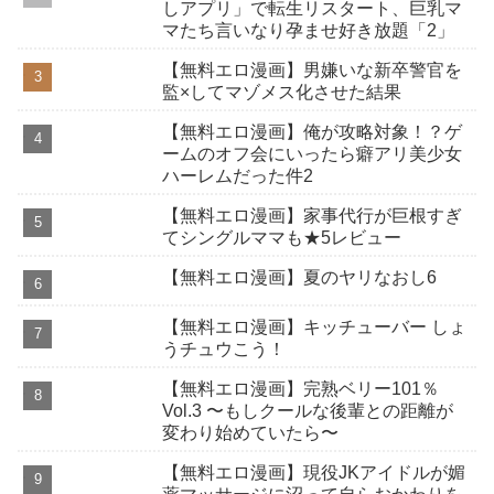
しアプリ」で転生リスタート、巨乳マ
マたち言いなり孕ませ好き放題「2」
【無料エロ漫画】男嫌いな新卒警官を
監×してマゾメス化させた結果
【無料エロ漫画】俺が攻略対象！？ゲ
ームのオフ会にいったら癖アリ美少女
ハーレムだった件2
【無料エロ漫画】家事代行が巨根すぎ
てシングルママも★5レビュー
【無料エロ漫画】夏のヤリなおし6
【無料エロ漫画】キッチューバー しょ
うチュウこう！
【無料エロ漫画】完熟ベリー101％
Vol.3 〜もしクールな後輩との距離が
変わり始めていたら〜
【無料エロ漫画】現役JKアイドルが媚