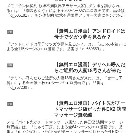
メモ『チン体契約 欲求不満限界アラサー大家にチンポを請求され
る』は、『潮吹きんぐ』による全200ページのエロ漫画です。品番は
「d_635181」。チン体契約 欲求不満限界アラサー大家にチンポを請
求される【潮吹きんぐ】の無料抜きポイント画像チ...
【無料エロ漫画】アンドロイドは
PR
母子でツガウ夢を見るか？
『アンドロイドは母子でツガウ夢を見るか？』は、『ムルの本箱』に
よる全115ページのエロ漫画です。品番は「d_669659」。
【無料エロ漫画】デリヘル呼んだ
PR
らご近所の人妻18号さんが来た
『デリヘル呼んだらご近所の人妻18号さんが来た』は、『せーし工
房』による全画像92枚+αページのエロ漫画です。品番は
「d_757230」。
【無料エロ漫画】バイト先がチー
PR
トマッサージ店だった件EX2 訪問
マッサージ無双編
メモ『バイト先がチートマッサージ店だった件EX2 訪問マッサージ
無双編』は、『にゅう工房』による全64ページのエロ漫画です。品
番は「d_724670」。バイト先がチートマッサージ店だった件EX2 訪