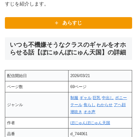
すじを紹介します。
あらすじ
いつも不機嫌そうなクラスのギャルをオホ
らせる話【ぼにゅんぼにゅん天国】の詳細
配信開始日
2026/03/21
ページ数
69ページ
制服
ギャル
巨乳
中出し
ポニー
ジャンル
テール
焦らし
わからせ
アヘ顔
潮吹き
オホ声
作者
ぼにゅんぼにゅん天国
品番
d_744061